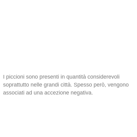
comunicazioni intercorse.
È veramente raro trovare una azienda come iPest Srl
PICCIONI
I piccioni sono presenti in quantità considerevoli
soprattutto nelle grandi città. Spesso però, vengono
associati ad una accezione negativa.