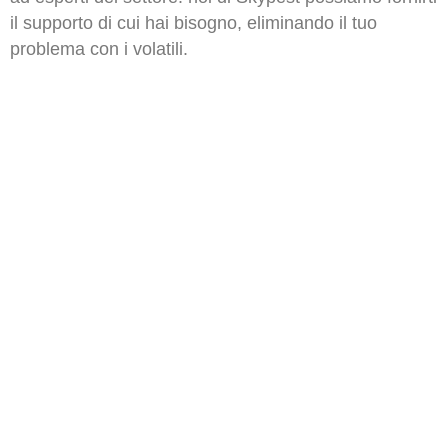
il supporto di cui hai bisogno, eliminando il tuo
problema con i volatili.
Contattaci per un sopralluogo e per
ricevere un preventivo su misura