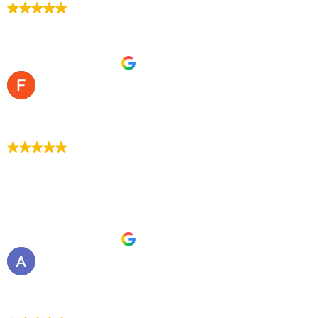
51 recensioni su Google
Scrivi una recensione
Pubblicato su Google
Francesca Vitali
3. Agosto, 2025.
Trustindex verifica che la fonte originale della
recensione sia Google.
Ottimo lavoro, ottimo servizio, personale gentile e
disponibile, hanno risolto il problema dei piccioni.
Vivamente consigliato.
Pubblicato su Google
Antonella Rota
1. Agosto, 2025.