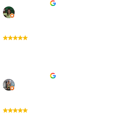
Pubblicato su Google
Serena Casamassima
21. Marzo, 2025.
Trustindex verifica che la fonte originale della
recensione sia Google.
Azienda seria puntale e veloce. Il personale gentile e
dotato dei sistemi di sicurezza che hanno usato durante i
lavori.
Pubblicato su Google
marco tirloni
15. Marzo, 2025.
Trustindex verifica che la fonte originale della
recensione sia Google.
Cordiali è disponibili!