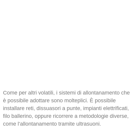
La nostra azienda opera nelle zone di
Bergamo, Milano e Brescia.
Come per altri volatili, i sistemi di allontanamento che
è possibile adottare sono molteplici. È possibile
installare reti, dissuasori a punte, impianti elettrificati,
filo ballerino, oppure ricorrere a metodologie diverse,
come l’allontanamento tramite ultrasuoni.