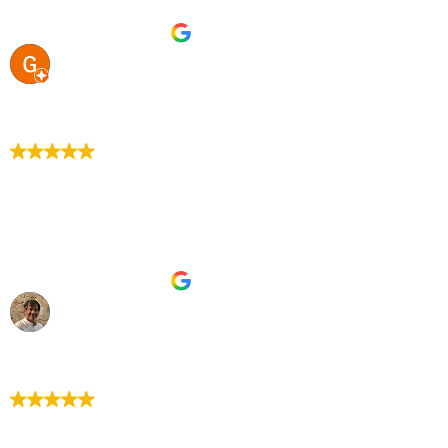
Ottimo lavoro e prezzi onesti, consigliatissimi!!
Pubblicato su Google
Gaetano Cervello
12. Marzo, 2025.
Trustindex verifica che la fonte originale della
recensione sia Google.
A febbraio ho chiamato la ditta, hanno lavorato con
professionalità e esperienza pulendo il tetto in modo
impeccabile. Molto disponibili gli addetti.
Pubblicato su Google
Stefano Carosi
26. Febbraio, 2025.
Trustindex verifica che la fonte originale della
recensione sia Google.