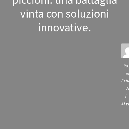
vinta con soluzioni
innovative.
Po
o
Feb
2
Sky