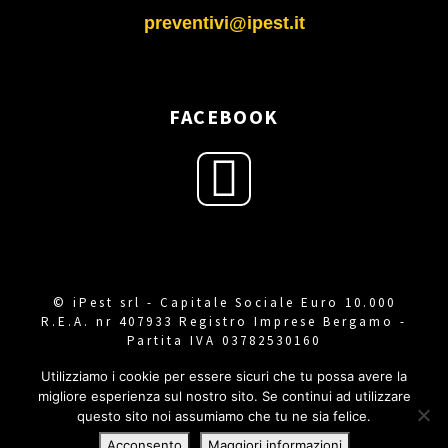
preventivi@ipest.it
FACEBOOK
© iPest srl - Capitale Sociale Euro 10.000
R.E.A. nr 407933 Registro Imprese Bergamo -
Partita IVA 03782530160
Utilizziamo i cookie per essere sicuri che tu possa avere la
SEO by Naxa
|
Trattamento dei dati
|
Cookie
migliore esperienza sul nostro sito. Se continui ad utilizzare
policy
questo sito noi assumiamo che tu ne sia felice.
Acconsento
Maggiori informazioni