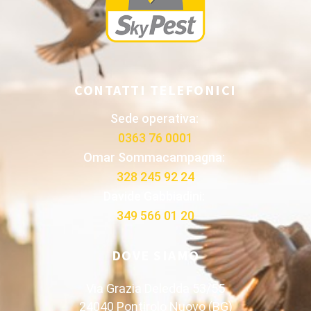
CONTATTI TELEFONICI
Sede operativa:
0363 76 0001
Omar Sommacampagna:
328 245 92 24
Davide Gabbiadini:
349 566 01 20
DOVE SIAMO
Via Grazia Deledda 53/55
24040 Pontirolo Nuovo (BG)