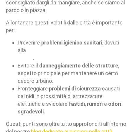
sconsigliato dargli da mangiare, anche se siamo al
parco o in piazza.
Allontanare questi volatili dalle città è importante
per:
Prevenire
problemi igienico sanitari
, dovuti
alla
trasmissione di malattie da parte degli
uccelli
.
Evitare
il danneggiamento delle strutture,
aspetto principale per mantenere un certo
decoro urbano.
Fronteggiare
problemi di sicurezza
causati
dai nidi in prossimità di attrezzature
elettriche e svicolare
fastidi
,
rumor
i e
odori
sgradevoli.
Questi punti sono oltretutto approfonditi all’interno
del nostro
blog dedicato ai piccioni nelle città
.