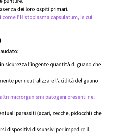
e punture.
senza dei loro ospiti primari.
i come l’Histoplasma capsulatum, le cui
a
llaudato:
n sicurezza l’ingente quantità di guano che
ente per neutralizzare l’acidità del guano
altri microrganismi patogeni presenti nel
uali parassiti (acari, zecche, pidocchi) che
i dispositivi dissuasivi per impedire il