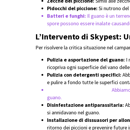
Zecche del piccione:
Simili alle zecc
Pidocchi del piccione:
Si nutrono del 
Batteri e funghi:
Il guano è un terreno
spore possono essere inalate causando 
L’Intervento di Skypest: U
Per risolvere la critica situazione nel campa
Pulizia e asportazione del guano:
I 
ricopriva ogni superficie del vano del
Pulizia con detergenti specifici:
Abb
e pulire a fondo tutte le superfici con
Disinfezione antibatterica:
Abbiamo 
guano.
Disinfestazione antiparassitaria:
Ab
si annidavano nel guano.
Installazione di dissuasori per allon
ritorno dei piccioni e prevenire future 