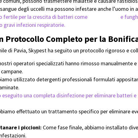
he comuni, possono trasmettere malattie e causare fastidios
sangue degli uccelli ma possono infestare anche l’uomo in as
 fertile per la crescita di batteri come
la Salmonella
e fungh
gravi infezioni respiratorie.
n Protocollo Completo per la Bonific
nile di Pavia, Skypest ha seguito un protocollo rigoroso e co
nostri operatori specializzati hanno rimosso manualmente e i
le campane.
iamo utilizzato detergenti professionali formulati appositam
taminate.
eseguito una completa disinfezione per eliminare batteri e 
biamo effettuato un trattamento specifico per eliminare event
tanare i piccioni:
Come fase finale, abbiamo installato divers
infestazioni.