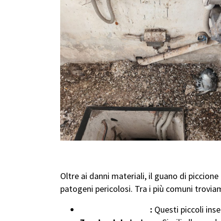
I Pericoli Nascosti nel Guan
Oltre ai danni materiali, il guano di piccion
patogeni pericolosi. Tra i più comuni trovia
Acari del piccione
:
Questi piccoli inse