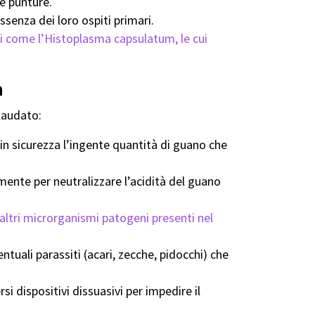
e punture.
senza dei loro ospiti primari.
i come l’Histoplasma capsulatum, le cui
a
llaudato:
n sicurezza l’ingente quantità di guano che
ente per neutralizzare l’acidità del guano
altri microrganismi patogeni presenti nel
uali parassiti (acari, zecche, pidocchi) che
i dispositivi dissuasivi per impedire il