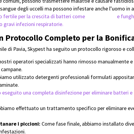
he comuni, possono trasmettere malattie e causare fastidios
sangue degli uccelli ma possono infestare anche l’uomo in as
 fertile per la crescita di batteri come
la Salmonella
e fungh
gravi infezioni respiratorie.
n Protocollo Completo per la Bonific
nile di Pavia, Skypest ha seguito un protocollo rigoroso e co
nostri operatori specializzati hanno rimosso manualmente e i
le campane.
iamo utilizzato detergenti professionali formulati appositam
taminate.
eseguito una completa disinfezione per eliminare batteri e 
biamo effettuato un trattamento specifico per eliminare event
tanare i piccioni:
Come fase finale, abbiamo installato divers
infestazioni.