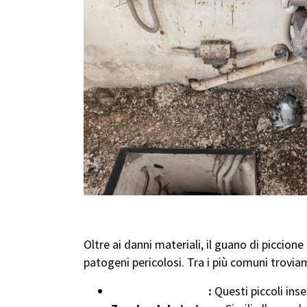
I Pericoli Nascosti nel Guan
Oltre ai danni materiali, il guano di piccion
patogeni pericolosi. Tra i più comuni trovia
Acari del piccione
:
Questi piccoli inse