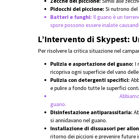
Zecche del piccione:
Simili alle zecc
Pidocchi del piccione:
Si nutrono del 
Batteri e funghi:
Il guano è un terreno
spore possono essere inalate causando 
L’Intervento di Skypest: U
Per risolvere la critica situazione nel campa
Pulizia e asportazione del guano:
I 
ricopriva ogni superficie del vano del
Pulizia con detergenti specifici:
Abb
e pulire a fondo tutte le superfici con
Disinfezione antibatterica:
Abbiamo 
guano.
Disinfestazione antiparassitaria:
Ab
si annidavano nel guano.
Installazione di dissuasori per allon
ritorno dei piccioni e prevenire future 